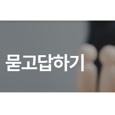
묻
고
답
하
기