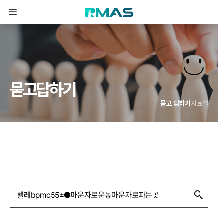
묻
고
답
하
기
묻고 답하기
자료실