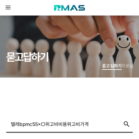
묻
고
답
하
기
묻고 답하기
자료실