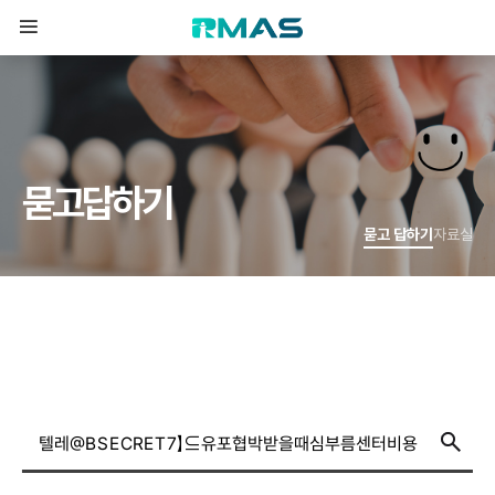
묻
고
답
하
기
묻고 답하기
자료실