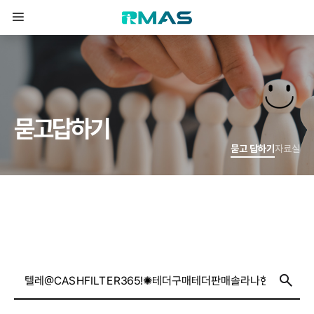
묻
고
답
하
기
묻고 답하기
자료실