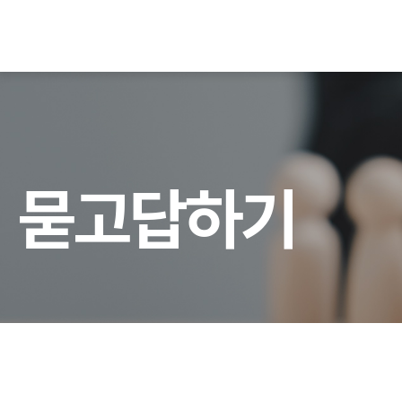
묻
고
답
하
기