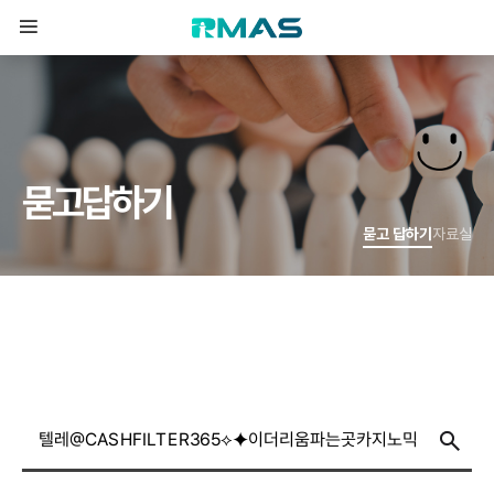
묻
고
답
하
기
묻고 답하기
자료실