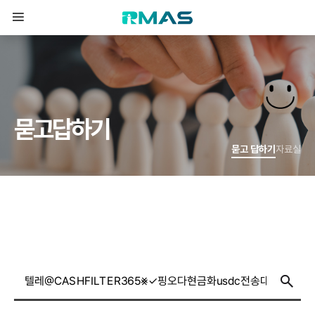
묻
고
답
하
기
묻고 답하기
자료실