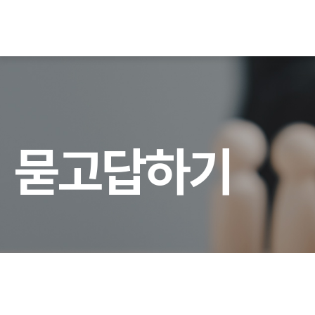
묻
고
답
하
기