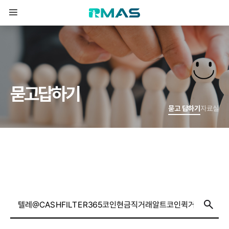
묻
고
답
하
기
묻고 답하기
자료실