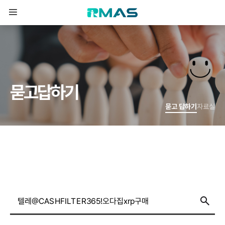
묻
고
답
하
기
묻고 답하기
자료실