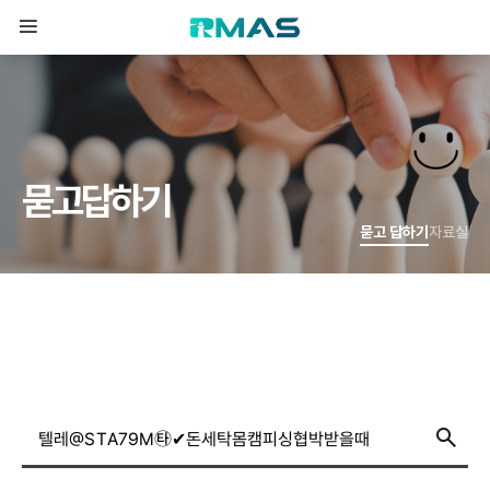
묻
고
답
하
기
묻고 답하기
자료실