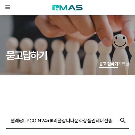
묻
고
답
하
기
묻고 답하기
자료실