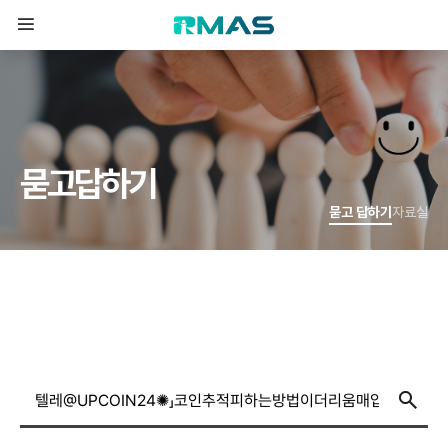
묻
고
답
하
기
묻고 답하기
자료실