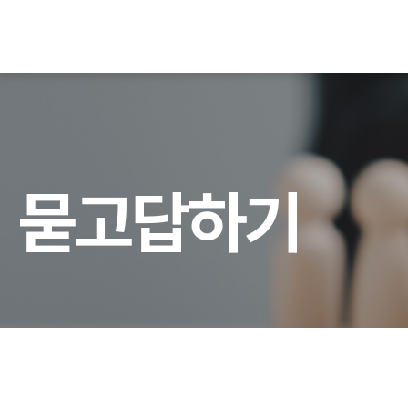
묻
고
답
하
기