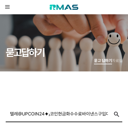
묻
고
답
하
기
묻고 답하기
자료실