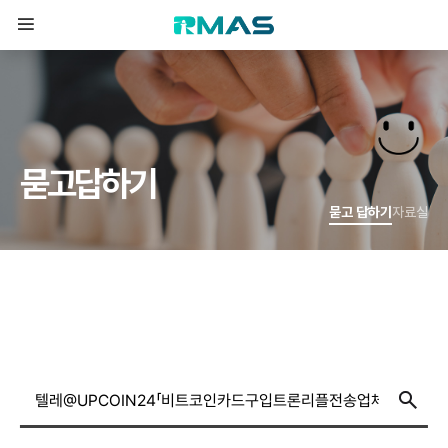
묻
고
답
하
기
묻고 답하기
자료실