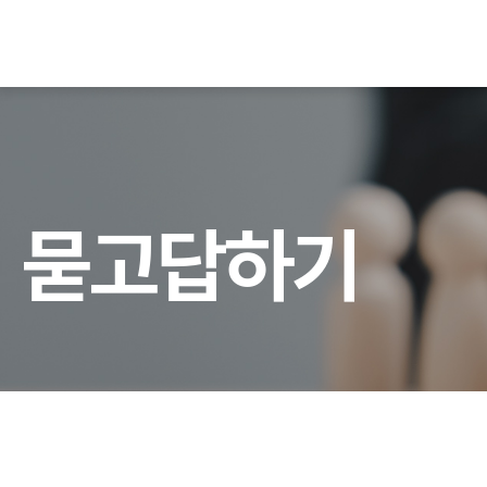
묻
고
답
하
기