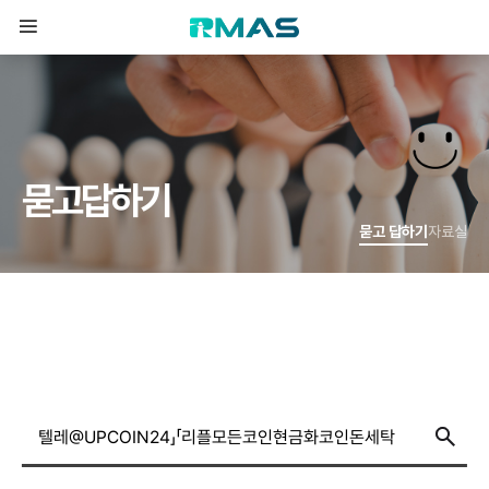
묻
고
답
하
기
묻고 답하기
자료실