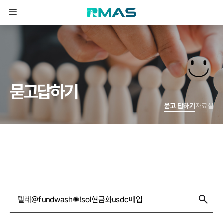
묻
고
답
하
기
묻고 답하기
자료실