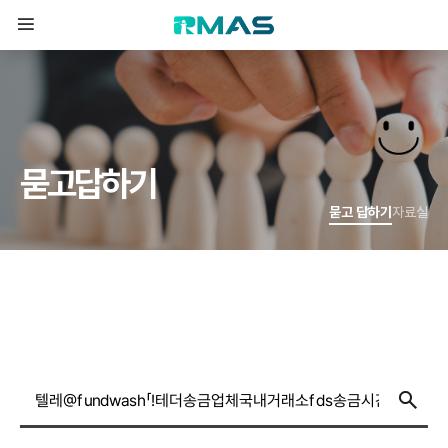
묻
고
답
하
기
묻고 답하기
자료실