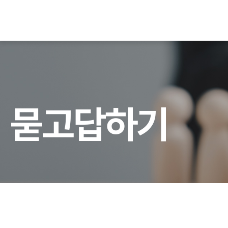
묻
고
답
하
기