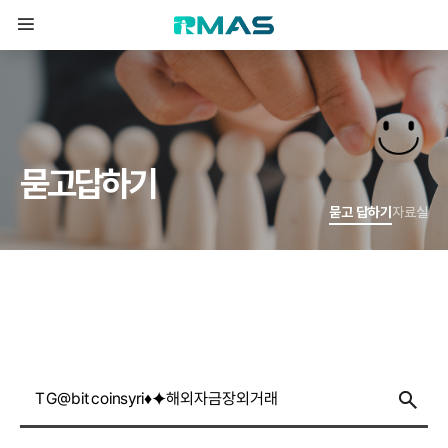
묻
고
답
하
기
묻고 답하기
자료실