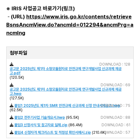
※ IRIS 사업공고 바로가기(링크)
-
(URL)
https://www.iris.go.kr/contents/retrieve
BsnsAncmView.do?ancmId=012294&ancmPrg=a
ncmIng
첨부파일
DOWNLOAD : 128
공고문 2025년도 제1차 소형모듈원자로 안전규제 연구개발사업 신규과제 재공
고.pdf
(120.5K)
DOWNLOAD : 69
공고문 2025년도 제1차 소형모듈원자로 안전규제 연구개발사업 신규과제 재공
고.hwp
(127.5K)
붙임1 2025년도 제1차 SMR 안전규제 신규과제 신청 안내서재공고.hwp
DOWNLOAD : 75
(62.5K)
붙임2 전주기사업 기술개요서.hwp
(95.5K)
DOWNLOAD : 88
붙임3 신청서식 및 참고자료 일체.zip
(86.4M)
DOWNLOAD : 61
붙임4 신청자격 체크리스트 및 적정성 확인서예시.zip
(210.6K)
DOWNLOAD : 57