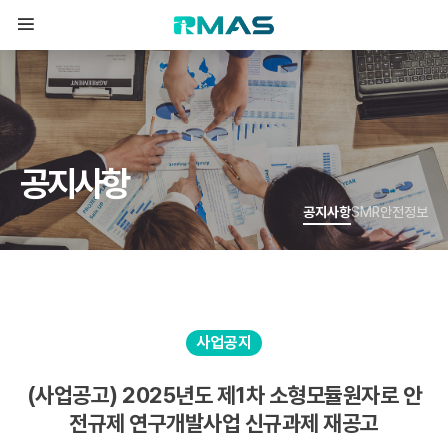
공
지
사
항
공지사항
SMR안전정보
사업공지
(사업공고) 2025년도 제1차 소형모듈원자로 안
전규제 연구개발사업 신규과제 재공고