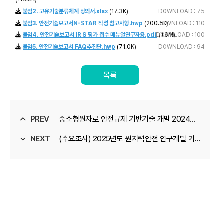
붙임2. 고유기술분류체계 정의서.xlsx
(17.3K)
DOWNLOAD : 75
붙임3. 안전기술보고서N-STAR 작성 참고사항.hwp
(200.5K)
DOWNLOAD : 110
붙임4. 안전기술보고서 IRIS 평가 접수 매뉴얼연구자용.pdf
DOWNLOAD : 100
(1.6M)
붙임5. 안전기술보고서 FAQ추진단.hwp
(71.0K)
DOWNLOAD : 94
목록
PREV
중소형원자로 안전규제 기반기술 개발 2024년
NEXT
도 신규과제 설명회
(수요조사) 2025년도 원자력안전 연구개발 기
술수요조사 공고