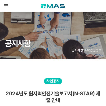
공
지
사
항
공지사항
SMR안전정보
사업공지
2024년도 원자력안전기술보고서(N-STAR) 제
출 안내