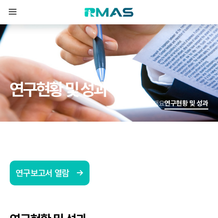
연
구
현
황
및
성
과
사업개요
연구현황 및 성과
연구보고서 열람
↑