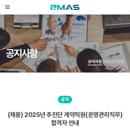
공
지
사
항
공지사항
SMR안전정보
공지
(채용) 2025년 추진단 계약직원(운영관리직무)
합격자 안내