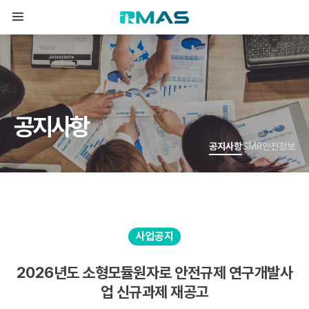
공
지
사
항
공지사항
SMR안전정보
사업공지
2026년도 소형모듈원자로 안전규제 연구개발사
업 신규과제 재공고