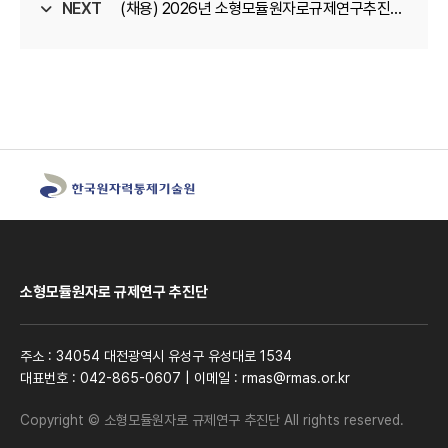
NEXT
내
(채용) 2026년 소형모듈원자로규제연구추진단
정규직 채용 최종합격자 명단
소형모듈원자로 규제연구 추진단
주소 : 34054 대전광역시 유성구 유성대로 1534
대표번호 : 042-865-0607
|
이메일 : rmas@rmas.or.kr
Copyright © 소형모듈원자로 규제연구 추진단 All rights reserved.